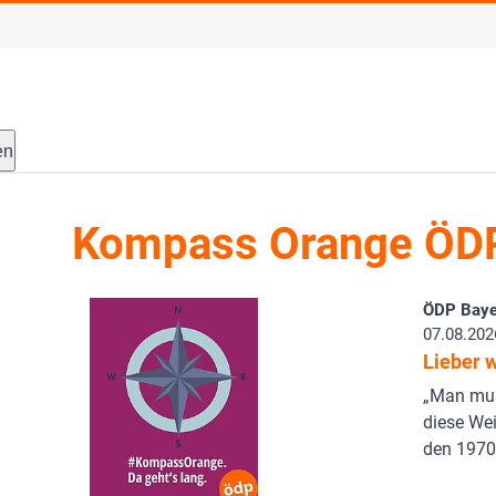
en
Kompass Orange ÖD
ÖDP Baye
07.08.202
Lieber 
„Man mus
diese Weis
den 1970