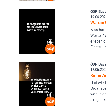
ÖDP Baye
19.06.202
Warum
Man hat 
Westen“ d
erleben 
Einstellu
ÖDP Baye
12.06.202
Keine A
Und wied
Organspen
wohl nich
einigen 