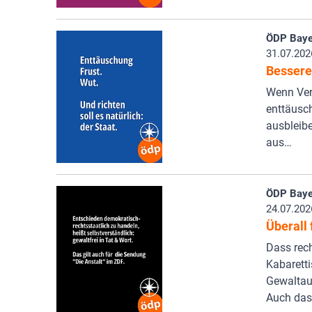
ÖDP Baye
31.07.202
Bessere
Wenn Vers
enttäusc
ausbleibe
aus…
ÖDP Baye
24.07.202
Überall 
Dass rech
Kabaretti
Gewaltauf
Auch dass