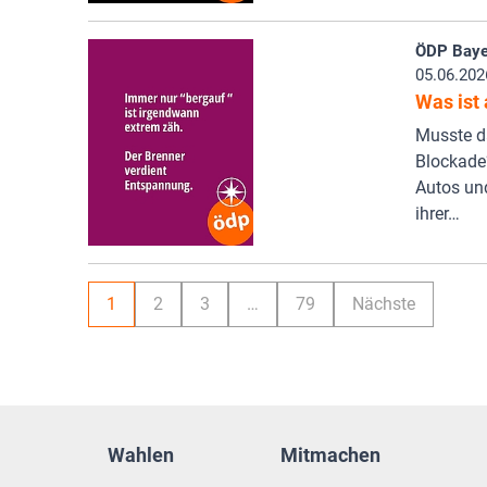
ÖDP Baye
05.06.202
Was ist
Musste da
Blockade?
Autos un
ihrer…
1
2
3
…
79
Nächste
Wahlen
Mitmachen