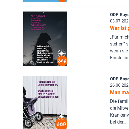
ÖDP Baye
03.07.202
Wer ist
„Für mic
stehen“ s
wenn sie
Einstell
ÖDP Baye
26.06.202
Man mag
Die famil
die Mitve
Krankenv
bei der…