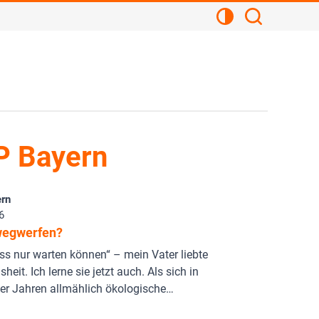
Kontrastansicht
Suchen
P Bayern
rn
6
wegwerfen?
s nur warten können“ – mein Vater liebte
heit. Ich lerne sie jetzt auch. Als sich in
er Jahren allmählich ökologische…