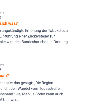
rn
6
sich was?
e angekündigte Erhöhung der Tabaksteuer
Einführung einer Zuckersteuer für
nke wird den Bundeshaushalt in Ordnung
…
rn
6
oah?
 hat er das gesagt: „Die Region
ldlicht den Wandel vom Todesstreifen
nsband.“ Ja, Markus Söder kann auch
h! Und wer…