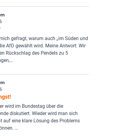
rn
6
?
mich gefragt, warum auch „im Süden und
ie AfD gewählt wird. Meine Antwort: Wir
den Rückschlag des Pendels zu 5
ngen,…
rn
6
ngst!
er wird im Bundestag über die
de diskutiert. Wieder wird man sich
t auf eine klare Lösung des Problems
können. …