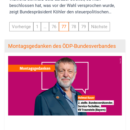
beschlossen hat, was vor der Wahl versprochen wurde,
zeigt Bundespräsident Köhler den steuerpolitischen…
Vorherige
1
…
76
77
78
79
Nächste
Montagsgedanken des ÖDP-Bundesverbandes