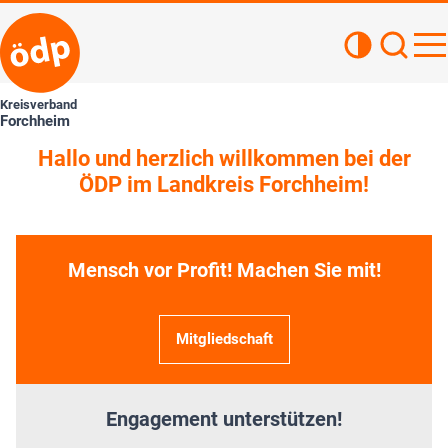
Kontrastan
Such
Haupt
Kreisverband
Forchheim
Hallo und herzlich willkommen bei der
ÖDP im Landkreis Forchheim!
» Jetzt unterschreiben
Mensch vor Profit! Machen Sie mit!
Mitgliedschaft
Engagement unterstützen!